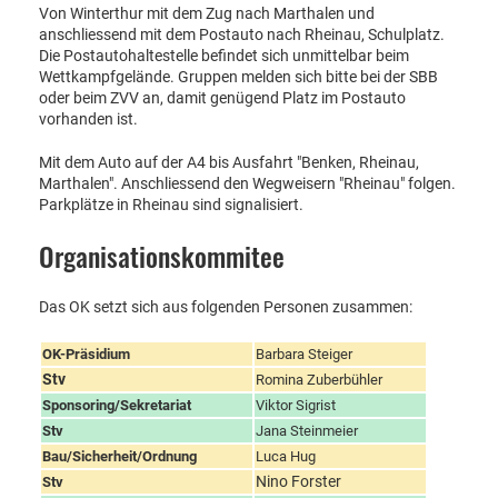
Von Winterthur mit dem Zug nach Marthalen und
anschliessend mit dem Postauto nach Rheinau, Schulplatz.
Die Postautohaltestelle befindet sich unmittelbar beim
Wettkampfgelände. Gruppen melden sich bitte bei der SBB
oder beim ZVV an, damit genügend Platz im Postauto
vorhanden ist.
Mit dem Auto auf der A4 bis Ausfahrt "Benken, Rheinau,
Marthalen". Anschliessend den Wegweisern "Rheinau" folgen.
Parkplätze in Rheinau sind signalisiert.
Organisationskommitee
Das OK setzt sich aus folgenden Personen zusammen:
OK-Präsidium
Barbara Steiger
Stv
Romina Zuberbühler
Sponsoring/Sekretariat
Viktor Sigrist
Stv
Jana Steinmeier
Bau/Sicherheit/Ordnung
Luca Hug
Nino Forster
Stv