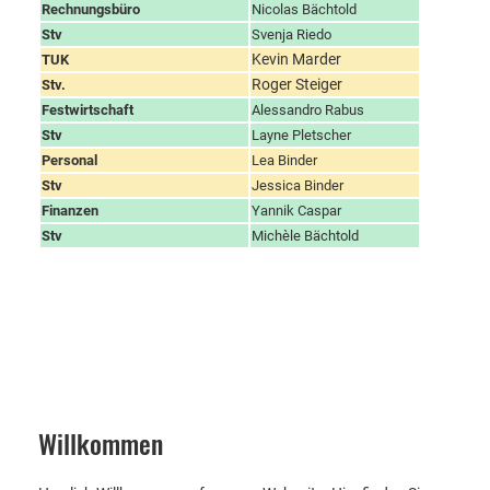
Rechnungsbüro
Nicolas Bächtold
Stv
Svenja Riedo
Kevin Marder
TUK
Roger Steiger
Stv.
Festwirtschaft
Alessandro Rabus
Stv
Layne Pletscher
Personal
Lea Binder
Stv
Jessica Binder
Finanzen
Yannik Caspar
Stv
Michèle Bächtold
Willkommen