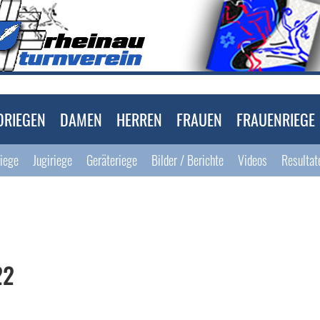
DRIEGEN
DAMEN
HERREN
FRAUEN
FRAUENRIEGE
riege
Jugiriege
Geräteriege
Bilder / Berichte
Videos
Resultat
22