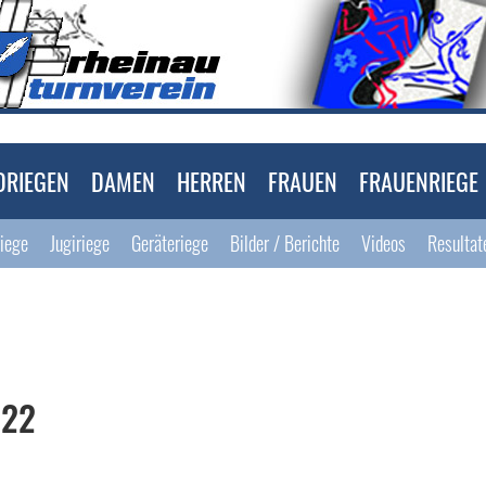
DRIEGEN
DAMEN
HERREN
FRAUEN
FRAUENRIEGE
riege
Jugiriege
Geräteriege
Bilder / Berichte
Videos
Resultat
.22