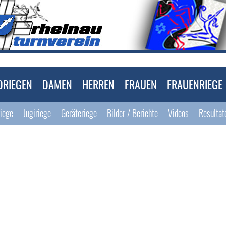
DRIEGEN
DAMEN
HERREN
FRAUEN
FRAUENRIEGE
riege
Jugiriege
Geräteriege
Bilder / Berichte
Videos
Resultat